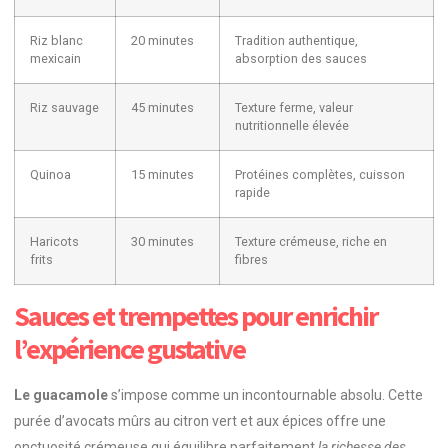
Riz blanc
20 minutes
Tradition authentique,
mexicain
absorption des sauces
Riz sauvage
45 minutes
Texture ferme, valeur
nutritionnelle élevée
Quinoa
15 minutes
Protéines complètes, cuisson
rapide
Haricots
30 minutes
Texture crémeuse, riche en
frits
fibres
Sauces et trempettes pour enrichir
l’expérience gustative
Le guacamole
s’impose comme un incontournable absolu. Cette
purée d’avocats mûrs au citron vert et aux épices offre une
onctuosité crémeuse qui équilibre parfaitement
la richesse des